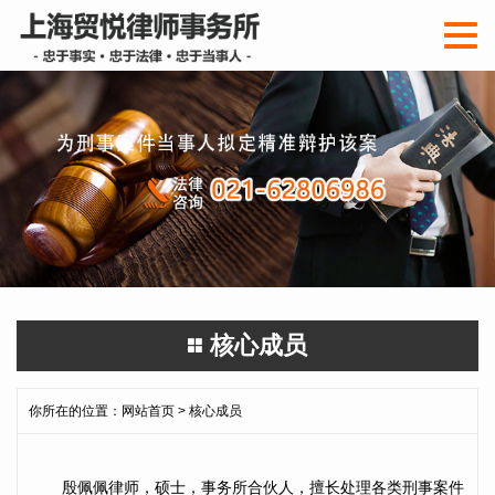
切
换
导
航
核心成员
你所在的位置：
网站首页
> 核心成员
殷佩佩律师，硕士，事务所合伙人，擅长处理各类刑事案件